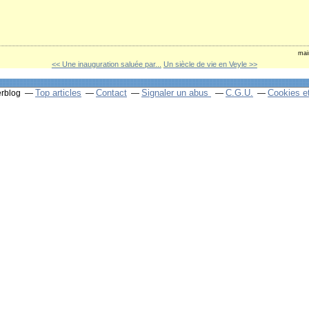
mai
<< Une inauguration saluée par...
Un siècle de vie en Veyle >>
Top articles
Contact
Signaler un abus
C.G.U.
Cookies e
erblog