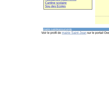
Cantine scolaire
Sou des Ecoles
mairie-saintjeansurveyle
mairie Saint-Jean
Voir le profil de
sur le portail Ov