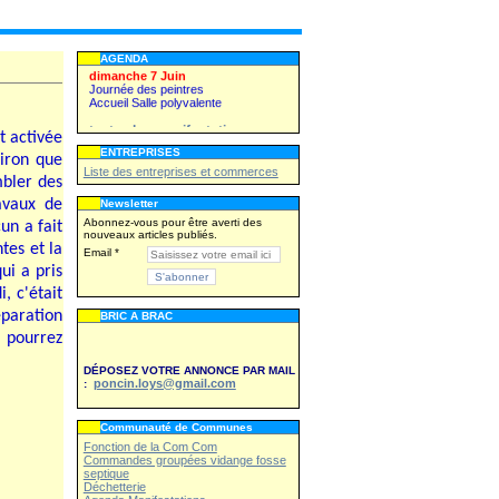
Kermesse du Sou des écoles
WE 27,28 juin
Fête patronale
AGENDA
dimanche 7 Juin
Journée des peintres
Accueil Salle polyvalente
toutes les manifestations
t activée
ENTREPRISES
uiron que
Liste des entreprises et commerces
Vendredi 26 juin
mbler des
Kermesse du Sou des écoles
avaux de
Newsletter
WE 27,28 juin
Abonnez-vous pour être averti des
un a fait
Fête patronale
nouveaux articles publiés.
tes et la
Email
dimanche 7 Juin
Journée des peintres
ui a pris
Accueil Salle polyvalente
, c'était
toutes les manifestations
paration
BRIC A BRAC
s pourrez
DÉPOSEZ VOTRE ANNONCE PAR MAIL
poncin.loys@gmail.com
:
Communauté de Communes
Fonction de la Com Com
Commandes groupées vidange fosse
septique
Déchetterie