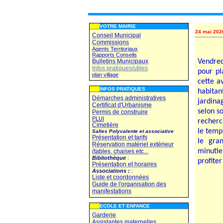
VOTRE MAIRIE
24 mai 202
Conseil Municipal
Commissions
Agents Territoriaux
Rapports Conseils
Bulletins Municipaux
Vendred
Infos pratiques/utiles
pour pl
plan village
cette a
INFOS PRATIQUES
habitan
Démarches administratives
jardina
Certificat d'Urbanisme
selon s
Permis de construire
PLUI
recherc
Cimetière
le temps
Salles Polyvalente et associative
Présentation et tarifs
le gra
Réservation matériel extérieur
minutie
(tables, chaises etc...
Bibliothèque
:
profiter
Présentation et horaires
Associations :
:
Liste et coordonnées
Guide de l'organisation des
manifestations
ECOLE ET ENFANCE
Garderie
Assistantes maternelles