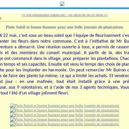
<< Une inauguration saluée par...
Un siècle de vie en Veyle >>
6
Plein Soleil et bonne humeur pour une belle journée de plantations
i 22 mai, c'est sous un beau soleil que l'équipe de fleurissement s'es
anter les fleurs dans notre commune. C'est à l'initiative de Mr B
venture a démarré. Une réunion ouverte à tous, a permis de rasse
ts et des membres du conseil municipal. A partir de là, des tr
ge ont commencé dans le village, pour préparer les plantations. Chac
on temps et ses capacités. Ensuite est venu le temps des choix de plan
he pour les implanter en harmonie. On peut remercier Mr Buiron q
 de faire des plants lui-même, ce qui a limité les achats. Et vendredi
nd jour : en une matinée, tout était installé grâce à une pré
use, aux 9 volontaires, et à l'aide de nos 3 agents techniques. Vou
 tout l'été d'un village joliment fleuri.