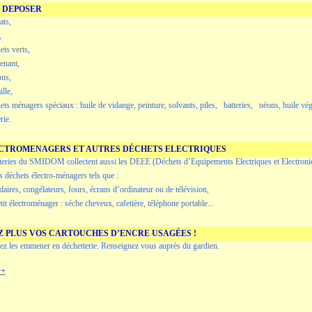
 DEPOSER
ats,
,
ts verts,
enant,
ons,
ille,
ts ménagers spéciaux : huile de vidange, peinture, solvants, piles, batteries, néons, huile vég
rie.
ECTROMENAGERS ET AUTRES DÉCHETS ELECTRIQUES
teries du SMIDOM collectent aussi les DEEE (Déchets d’Equipements Electriques et Electroni
es déchets électro-ménagers tels que :
res, congélateurs, fours, écrans d’ordinateur ou de télévision,
 électroménager : séche cheveux, cafetière, téléphone portable...
Z PLUS VOS CARTOUCHES D’ENCRE USAGÉES !
z les emmener en déchetterie. Renseignez vous auprès du gardien.
r+