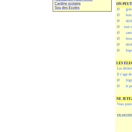
Cantine scolaire
ON PEUT
Sou des Ecoles
Ø
grav
Ø
bois
Ø
déche
Ø
tout v
Ø
cart
Ø
ferra
Ø
déche
Ø
fripe
LES EL
Les déchet
Il s’agit d
Ø
frigidai
Ø
le petit
NE JETE
Vous pouve
en savoi