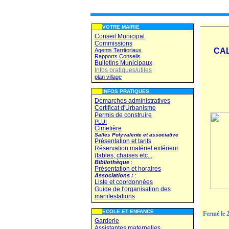
VOTRE MAIRIE
Conseil Municipal
Commissions
CA
Agents Territoriaux
Rapports Conseils
Bulletins Municipaux
Infos pratiques/utiles
plan village
INFOS PRATIQUES
Démarches administratives
Certificat d'Urbanisme
Permis de construire
PLUI
Cimetière
Salles Polyvalente et associative
Présentation et tarifs
Réservation matériel extérieur
(tables, chaises etc...
Bibliothèque
:
Présentation et horaires
Associations :
:
Liste et coordonnées
Guide de l'organisation des
manifestations
ECOLE ET ENFANCE
Fermé le 2
Garderie
Assistantes maternelles