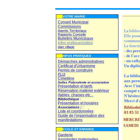
VOTRE MAIRIE
Conseil Municipal
Commissions
La biblio
Agents Territoriaux
Rapports Conseils
Elle poss
Bulletins Municipaux
commune, 
Infos pratiques/utiles
Le foncti
plan village
- des pe
- de l'ac
INFOS PRATIQUES
-
un rally
Démarches administratives
Un diplôm
Certificat d'Urbanisme
Permis de construire
PLUI
La biblio
Cimetière
aux perm
Salles Polyvalente et associative
Avec l'in
Présentation et tarifs
Réservation matériel extérieur
compté e
(tables, chaises etc...
N'hésite
Bibliothèque
:
Merci d'
Présentation et horaires
Biblioth
Associations :
:
Liste et coordonnées
03 85 31
Guide de l'organisation des
MERCRED
manifestations
SAMEDI 
ECOLE ET ENFANCE
Garderie
Assistantes maternelles