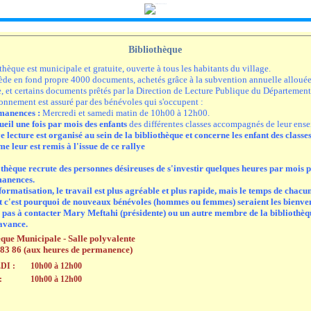
Bibliothèque
thèque est municipale et gratuite, ouverte à tous les habitants du village.
ède en fond propre 4000 documents, achetés grâce à la subvention annuelle allouée
et certains documents prêtés par la Direction de Lecture Publique du Département 
onnement est assuré par des bénévoles qui s'occupent :
rmanences :
Mercredi et samedi matin de 10h00 à 12h00.
cueil une fois par mois des enfants
des différentes classes accompagnés de leur ens
e lecture est organisé au sein de la bibliothèque et concerne les enfant des class
e leur est remis à l'issue de ce rallye
thèque recrute des personnes désireuses de s'investir quelques heures par mois 
anences.
formatisation, le travail est plus agréable et plus rapide, mais le temps de chacun
t c'est pourquoi de nouveaux bénévoles (hommes ou femmes) seraient les bienve
z pas à contacter Mary Meftahi (présidente) ou un autre membre de la bibliothèq
avance.
èque Municipale - Salle polyvalente
 83 86 (aux heures de permanence)
I :
10h00 à 12h00
:
10h00 à 12h00