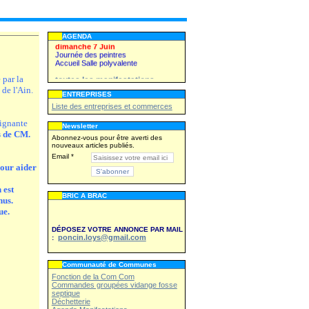
Kermesse du Sou des écoles
WE 27,28 juin
Fête patronale
AGENDA
dimanche 7 Juin
Journée des peintres
Accueil Salle polyvalente
toutes les manifestations
 par la
de l'Ain.
ENTREPRISES
Liste des entreprises et commerces
Vendredi 26 juin
Kermesse du Sou des écoles
eignante
Newsletter
WE 27,28 juin
es de CM.
Abonnez-vous pour être averti des
Fête patronale
nouveaux articles publiés.
Email
dimanche 7 Juin
Journée des peintres
pour aider
Accueil Salle polyvalente
 est
toutes les manifestations
BRIC A BRAC
nus.
ue.
DÉPOSEZ VOTRE ANNONCE PAR MAIL
poncin.loys@gmail.com
:
Communauté de Communes
Fonction de la Com Com
Commandes groupées vidange fosse
septique
Déchetterie