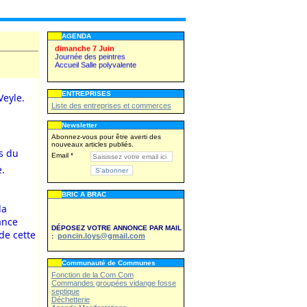
Kermesse du Sou des écoles
WE 27,28 juin
Fête patronale
AGENDA
dimanche 7 Juin
Journée des peintres
Accueil Salle polyvalente
toutes les manifestations
ENTREPRISES
eyle. 
Liste des entreprises et commerces
Vendredi 26 juin
Kermesse du Sou des écoles
Newsletter
WE 27,28 juin
Abonnez-vous pour être averti des
Fête patronale
nouveaux articles publiés.
 du 
Email
dimanche 7 Juin
Journée des peintres
e.
Accueil Salle polyvalente
toutes les manifestations
BRIC A BRAC
a 
nce 
DÉPOSEZ VOTRE ANNONCE PAR MAIL
e cette 
poncin.loys@gmail.com
:
Communauté de Communes
Fonction de la Com Com
Commandes groupées vidange fosse
septique
Déchetterie