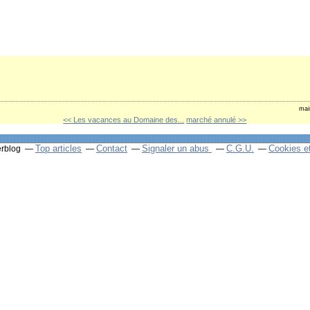
mai
<< Les vacances au Domaine des...
marché annulé >>
Top articles
Contact
Signaler un abus
C.G.U.
Cookies e
erblog