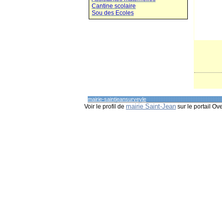
Cantine scolaire
Sou des Ecoles
mairie-saintjeansurveyle
mairie Saint-Jean
Voir le profil de
sur le portail Ov