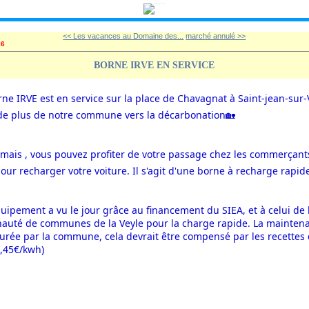
<< Les vacances au Domaine des...
marché annulé >>
26
BORNE IRVE EN SERVICE
ne IRVE est en service sur la place de Chavagnat à Saint-jean-sur-V
de plus de notre commune vers la décarbonation🏡
ais , vous pouvez profiter de votre passage chez les commerçants
pour recharger votre voiture. Il s'agit d'une borne à recharge rapid
uipement a vu le jour grâce au financement du SIEA, et à celui de l
uté de communes de la Veyle pour la charge rapide. La maintena
urée par la commune, cela devrait être compensé par les recettes d
0,45€/kwh)