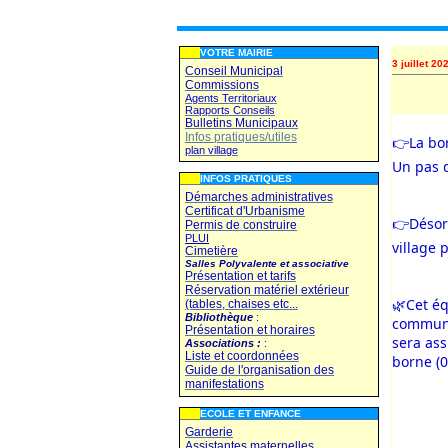
VOTRE MAIRIE
3 juillet 20
Conseil Municipal
Commissions
Agents Territoriaux
Rapports Conseils
Bulletins Municipaux
Infos pratiques/utiles
👉La bor
plan village
Un pas 
INFOS PRATIQUES
Démarches administratives
Certificat d'Urbanisme
👉Désorm
Permis de construire
PLUI
village 
Cimetière
Salles Polyvalente et associative
Présentation et tarifs
Réservation matériel extérieur
🌿Cet éq
(tables, chaises etc...
Bibliothèque
:
communa
Présentation et horaires
sera ass
Associations :
:
Liste et coordonnées
borne (
Guide de l'organisation des
manifestations
ECOLE ET ENFANCE
Garderie
Assistantes maternelles