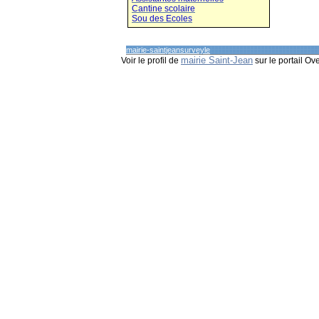
Cantine scolaire
Sou des Ecoles
mairie-saintjeansurveyle
mairie Saint-Jean
Voir le profil de
sur le portail Ov