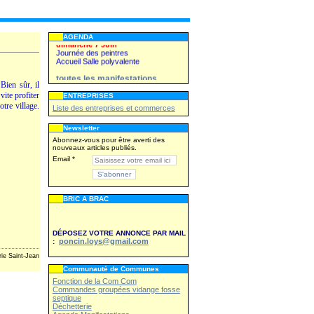
Kermesse du Sou des écoles
WE 27,28 juin
Fête patronale
AGENDA
dimanche 7 Juin
Journée des peintres
Accueil Salle polyvalente
toutes les manifestations
Bien sûr, il
vite profiter
ENTREPRISES
otre village.
Vendredi 26 juin
Liste des entreprises et commerces
Kermesse du Sou des écoles
Newsletter
WE 27,28 juin
Abonnez-vous pour être averti des
Fête patronale
nouveaux articles publiés.
dimanche 7 Juin
Email
Journée des peintres
Accueil Salle polyvalente
toutes les manifestations
BRIC A BRAC
DÉPOSEZ VOTRE ANNONCE PAR MAIL
poncin.loys@gmail.com
:
rie Saint-Jean
Communauté de Communes
Fonction de la Com Com
Commandes groupées vidange fosse
septique
Déchetterie