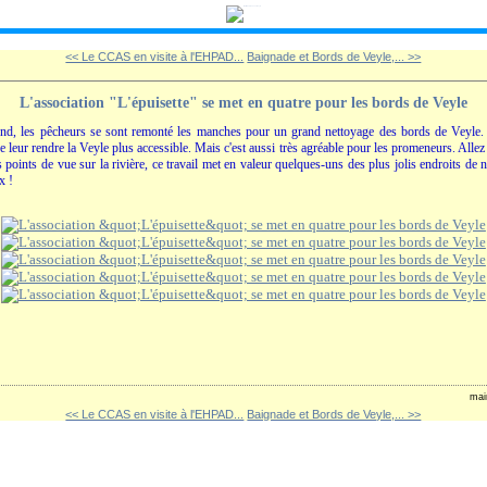
<< Le CCAS en visite à l'EHPAD...
Baignade et Bords de Veyle,... >>
L'association "L'épuisette" se met en quatre pour les bords de Veyle
d, les pêcheurs se sont remonté les manches pour un grand nettoyage des bords de Veyle. 
de leur rendre la Veyle plus accessible. Mais c'est aussi très agréable pour les promeneurs. Allez 
s points de vue sur la rivière, ce travail met en valeur quelques-uns des plus jolis endroits de n
x !
mai
<< Le CCAS en visite à l'EHPAD...
Baignade et Bords de Veyle,... >>