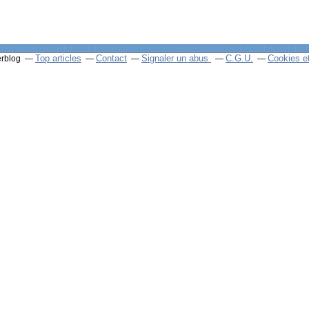
Top articles
Contact
Signaler un abus
C.G.U.
Cookies e
erblog