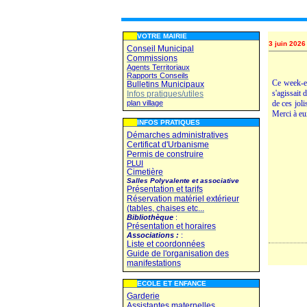
VOTRE MAIRIE
3 juin 2026
Conseil Municipal
Commissions
Agents Territoriaux
Rapports Conseils
Ce week-en
Bulletins Municipaux
s'agissait 
Infos pratiques/utiles
plan village
de ces joli
Merci à eu
INFOS PRATIQUES
Démarches administratives
Certificat d'Urbanisme
Permis de construire
PLUI
Cimetière
Salles Polyvalente et associative
Présentation et tarifs
Réservation matériel extérieur
(tables, chaises etc...
Bibliothèque
:
Présentation et horaires
Associations :
:
Liste et coordonnées
Guide de l'organisation des
manifestations
ECOLE ET ENFANCE
Garderie
Assistantes maternelles